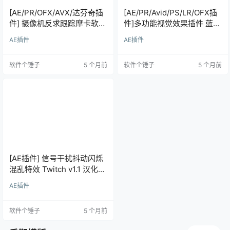
[AE/PR/OFX/AVX/达芬奇插
[AE/PR/Avid/PS/LR/OFX插
件] 摄像机反求跟踪摩卡软件
件]多功能视觉效果插件 蓝宝
Mocha Pro 2026.0.1 CE 支
石插件 Boris FX Sapphire
AE插件
AE插件
持Win
Plug-ins Win2026.01 /
Mac2019.0 【软件个锤子
软件个锤子
5 个月前
软件个锤子
5 个月前
·R2260】
[AE插件] 信号干扰抖动闪烁
混乱特效 Twitch v1.1 汉化版
支持Win
AE插件
软件个锤子
5 个月前