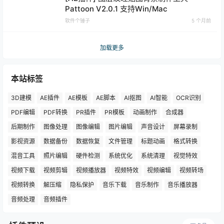
Pattoon V2.0.1 支持Win/Mac
软件个锤子
5 个月前
加载更多
本站标签
3D建模
AE插件
AE模板
AE脚本
AI抠图
AI智能
OCR识别
PDF编辑
PDF转换
PR插件
PR模板
动画制作
合成器
后期制作
图像处理
图像编辑
图片编辑
声音设计
屏幕录制
影视资源
数据备份
数据恢复
文件管理
标题动画
格式转换
混音工具
照片编辑
硬件检测
系统优化
系统清理
视觉特效
视频下载
视频剪辑
视频播放器
视频特效
视频编辑
视频转场
视频转换
解压缩
隐私保护
音乐下载
音乐制作
音乐播放器
音频处理
音频插件