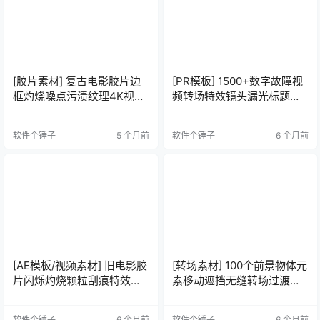
[胶片素材] 复古电影胶片边
[PR模板] 1500+数字故障视
框灼烧噪点污渍纹理4K视频
频转场特效镜头漏光标题动
素材 Super 8 Package
画LUTS调色预设蒙太奇剪辑
素材包+音效 V8
软件个锤子
5 个月前
软件个锤子
6 个月前
[AE模板/视频素材] 旧电影胶
[转场素材] 100个前景物体元
片闪烁灼烧颗粒刮痕特效动
素移动遮挡无缝转场过渡动
画 Film Textures
画 Foreground
软件个锤子
6 个月前
软件个锤子
6 个月前