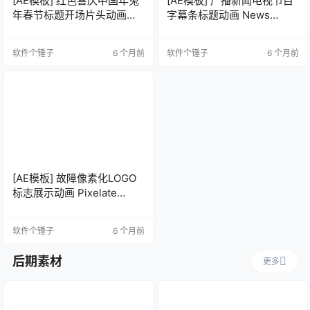
[AE模板] 红色喜庆中国年兔
[AE模板] 广播新闻电视节目
年春节标题开场片头动画
字幕条标题动画 News
Chinese New Year
Broadcast Lower Thirds
软件个锤子
6 个月前
软件个锤子
6 个月前
[AE模板] 故障像素化LOGO
标志展示动画 Pixelate
Reveal Logo
软件个锤子
6 个月前
后期素材
更多