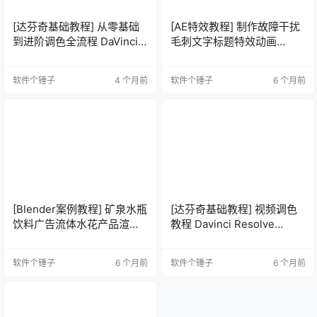
[达芬奇基础教程] 从零基础
[AE特效教程] 制作故障干扰
到进阶调色全流程 DaVinci
毛刺文字标题特效动画
Resolve Color Grading
Creating Glitch Animation
Tutorial
软件个锤子
4 个月前
软件个锤子
6 个月前
[Blender案例教程] 矿泉水瓶
[达芬奇基础教程] 视频调色
饮料广告流体水花产品渲染
教程 Davinci Resolve
大师班 Masterclass –
Studio 含字幕
Making Bottle
软件个锤子
6 个月前
软件个锤子
6 个月前
Commercials Using
Blender