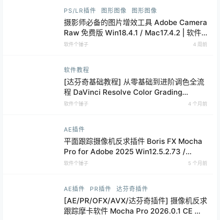
PS/LR插件
图形图像
图形图像
摄影师必备的图片增效工具 Adobe Camera
Raw 免费版 Win18.4.1 / Mac17.4.2 | 软件
个锤子 | R1017
软件个锤子
4 周前
软件教程
[达芬奇基础教程] 从零基础到进阶调色全流
程 DaVinci Resolve Color Grading
Tutorial
软件个锤子
4 个月前
AE插件
平面跟踪摄像机反求插件 Boris FX Mocha
Pro for Adobe 2025 Win12.5.2.73 /
Mac12.5.3【软件个锤子·R2666】
软件个锤子
5 个月前
AE插件
PR插件
达芬奇插件
[AE/PR/OFX/AVX/达芬奇插件] 摄像机反求
跟踪摩卡软件 Mocha Pro 2026.0.1 CE 支