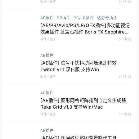
持Win
软件个锤子
5 个月前
AE插件
PR插件
PS/LR插件
达芬奇插件
[AE/PR/Avid/PS/LR/OFX插件]多功能视觉
效果插件 蓝宝石插件 Boris FX Sapphire
Plug-ins Win2026.01 / Mac2019.0 【软
软件个锤子
5 个月前
件个锤子·R2260】
AE插件
[AE插件] 信号干扰抖动闪烁混乱特效
Twitch v1.1 汉化版 支持Win
软件个锤子
5 个月前
AE插件
[AE插件] 图形网格矩阵排列自定义生成器
Reka Grid v1.3 支持Win/Mac
软件个锤子
5 个月前
AE插件
[AE插件] 图层纹理贴图背景制作工具