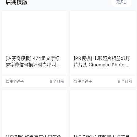
后期模版
更多
[达芬奇模板] 474组文字标
[PR模板] 电影照片相册幻灯
题字幕信号损坏时尚呼叫指
片片头 Cinematic Photo
示线排版动画 Titles Pro |
Slideshow | MOGRT
DaVinci Resolve V2
软件个锤子
5 个月前
软件个锤子
5 个月前